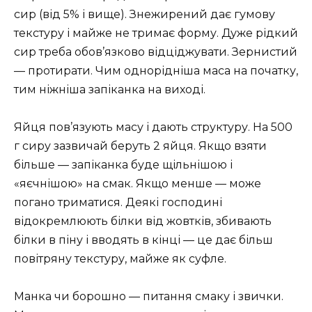
сир (від 5% і вище). Знежирений дає гумову
текстуру і майже не тримає форму. Дуже рідкий
сир треба обов’язково відціджувати. Зернистий
— протирати. Чим однорідніша маса на початку,
тим ніжніша запіканка на виході.
Яйця пов’язують масу і дають структуру. На 500
г сиру зазвичай беруть 2 яйця. Якщо взяти
більше — запіканка буде щільнішою і
«яєчнішою» на смак. Якщо менше — може
погано триматися. Деякі господині
відокремлюють білки від жовтків, збивають
білки в піну і вводять в кінці — це дає більш
повітряну текстуру, майже як суфле.
Манка чи борошно — питання смаку і звички.