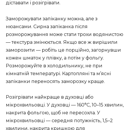
діставати і розігрівати.
Заморожувати запіканку можна, але з
нюансами. Сирна запіканка після
розморожування може стати трохи водянистою
— текстура змінюється. Якщо все ж вирішили
заморозити — робіть це порційно, загорнувши
кожен шматок у плівку, а потім у фольгу.
Розморожуйте в холодильнику, не при
кімнатній температурі. Картопляні та м’ясні
запіканки переносять заморозку краще.
Розігрівати найкраще в духовці або
мікрохвильовці. У духовці — 160°C, 10–15 хвилин,
накрита фольгою, щоб не пересохла. У
мікрохвильовці — середня потужність, 1,5–2
хвилини, накрита кришкою для