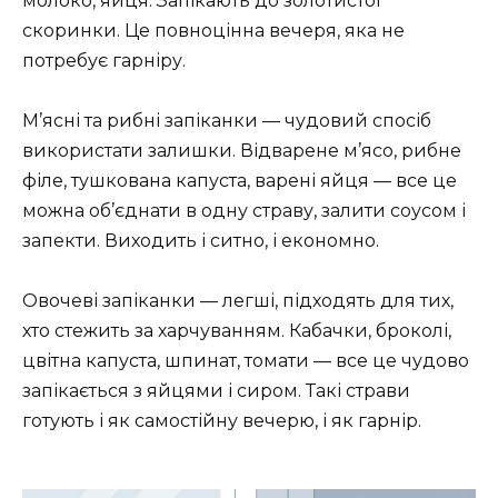
молоко, яйця. Запікають до золотистої
скоринки. Це повноцінна вечеря, яка не
потребує гарніру.
М’ясні та рибні запіканки — чудовий спосіб
використати залишки. Відварене м’ясо, рибне
філе, тушкована капуста, варені яйця — все це
можна об’єднати в одну страву, залити соусом і
запекти. Виходить і ситно, і економно.
Овочеві запіканки — легші, підходять для тих,
хто стежить за харчуванням. Кабачки, броколі,
цвітна капуста, шпинат, томати — все це чудово
запікається з яйцями і сиром. Такі страви
готують і як самостійну вечерю, і як гарнір.