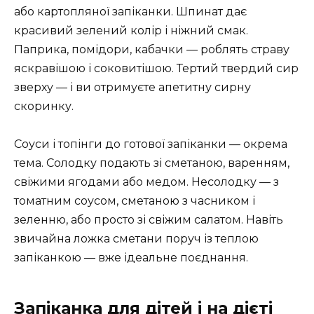
або картопляної запіканки. Шпинат дає
красивий зелений колір і ніжний смак.
Паприка, помідори, кабачки — роблять страву
яскравішою і соковитішою. Тертий твердий сир
зверху — і ви отримуєте апетитну сирну
скоринку.
Соуси і топінги до готової запіканки — окрема
тема. Солодку подають зі сметаною, варенням,
свіжими ягодами або медом. Несолодку — з
томатним соусом, сметаною з часником і
зеленню, або просто зі свіжим салатом. Навіть
звичайна ложка сметани поруч із теплою
запіканкою — вже ідеальне поєднання.
Запіканка для дітей і на дієті