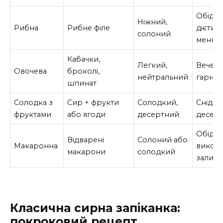
Обід,
Ніжний,
Рибна
Рибне філе
дієтич
солоний
меню
Кабачки,
Легкий,
Вечеря
Овочева
броколі,
нейтральний
гарнір
шпинат
Солодка з
Сир + фрукти
Солодкий,
Снідан
фруктами
або ягоди
десертний
десер
Обід, с
Відварені
Солоний або
Макаронна
викор
макарони
солодкий
залиш
Класична сирна запіканка:
покроковий рецепт