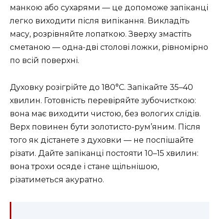
манкою або сухарями — це допоможе запіканці
легко виходити після випікання. Викладіть
масу, розрівняйте лопаткою. Зверху змастіть
сметаною — одна-дві столові ложки, рівномірно
по всій поверхні.
Духовку розігрійте до 180°C. Запікайте 35–40
хвилин. Готовність перевіряйте зубочисткою:
вона має виходити чистою, без вологих слідів.
Верх повинен бути золотисто-рум’яним. Після
того як дістанете з духовки — не поспішайте
різати. Дайте запіканці постояти 10–15 хвилин:
вона трохи осяде і стане щільнішою,
різатиметься акуратно.