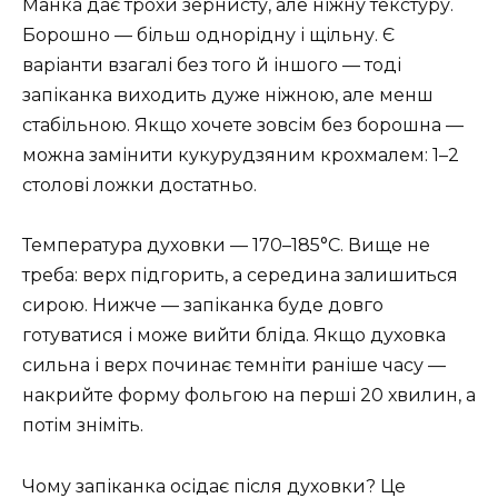
Манка дає трохи зернисту, але ніжну текстуру.
Борошно — більш однорідну і щільну. Є
варіанти взагалі без того й іншого — тоді
запіканка виходить дуже ніжною, але менш
стабільною. Якщо хочете зовсім без борошна —
можна замінити кукурудзяним крохмалем: 1–2
столові ложки достатньо.
Температура духовки — 170–185°C. Вище не
треба: верх підгорить, а середина залишиться
сирою. Нижче — запіканка буде довго
готуватися і може вийти бліда. Якщо духовка
сильна і верх починає темніти раніше часу —
накрийте форму фольгою на перші 20 хвилин, а
потім зніміть.
Чому запіканка осідає після духовки? Це