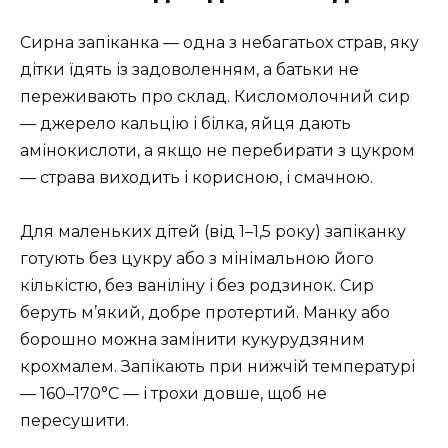
Сирна запіканка — одна з небагатьох страв, яку
дітки їдять із задоволенням, а батьки не
переживають про склад. Кисломолочний сир
— джерело кальцію і білка, яйця дають
амінокислоти, а якщо не перебирати з цукром
— страва виходить і корисною, і смачною.
Для маленьких дітей (від 1–1,5 року) запіканку
готують без цукру або з мінімальною його
кількістю, без ваніліну і без родзинок. Сир
беруть м’який, добре протертий. Манку або
борошно можна замінити кукурудзяним
крохмалем. Запікають при нижчій температурі
— 160–170°C — і трохи довше, щоб не
пересушити.