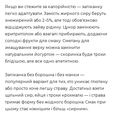
Якщо ви стежите за калорійністю — запіканку
легко адаптувати. Замість жирного сиру беруть
знежирений або 2–5%, але тоді обов’язково
відціджують зайву рідину. Цукор замінюють
еритритолом або взагалі прибирають, додаючи
солодкі фрукти для смаку. Сметану для
змащування верху можна замінити
натуральним йогуртом — скоринка буде трохи
блідішою, але все одно апетитною.
Запіканка без борошна і без манки —
популярний варіант для тих, хто уникає глютену
або просто хоче легшу страву. Достатньо взяти
щільний сир, яйця і трохи крохмалю — і страва
тримає форму без жодного борошна. Смак при
цьому стає ніжнішим і більш «сирним».