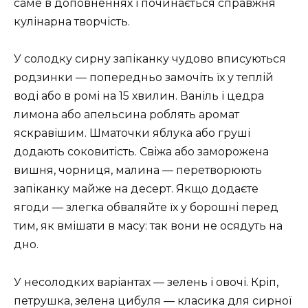
саме в доповненнях і починається справжня
кулінарна творчість.
У солодку сирну запіканку чудово вписуються
родзинки — попередньо замочіть їх у теплій
воді або в ромі на 15 хвилин. Ваніль і цедра
лимона або апельсина роблять аромат
яскравішим. Шматочки яблука або груші
додають соковитість. Свіжа або заморожена
вишня, чорниця, малина — перетворюють
запіканку майже на десерт. Якщо додаєте
ягоди — злегка обваляйте їх у борошні перед
тим, як вмішати в масу: так вони не осядуть на
дно.
У несолодких варіантах — зелень і овочі. Кріп,
петрушка, зелена цибуля — класика для сирної