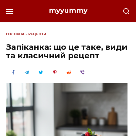
Перейти
myyummy
до
вмісту
ГОЛОВНА
»
РЕЦЕПТИ
Запіканка: що це таке, види
та класичний рецепт