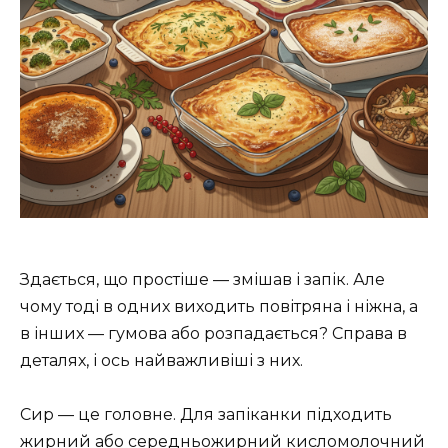
Здається, що простіше — змішав і запік. Але
чому тоді в одних виходить повітряна і ніжна, а
в інших — гумова або розпадається? Справа в
деталях, і ось найважливіші з них.
Сир — це головне. Для запіканки підходить
жирний або середньожирний кисломолочний