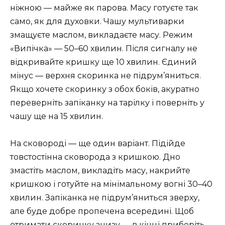
ніжною — майже як парова. Масу готуєте так
само, як для духовки. Чашу мультиварки
змащуєте маслом, викладаєте масу. Режим
«Випічка» — 50–60 хвилин. Після сигналу не
відкривайте кришку ще 10 хвилин. Єдиний
мінус — верхня скоринка не підрум’яниться.
Якщо хочете скоринку з обох боків, акуратно
переверніть запіканку на тарілку і поверніть у
чашу ще на 15 хвилин.
На сковороді — ще один варіант. Підійде
товстостінна сковорода з кришкою. Дно
змастіть маслом, викладіть масу, накрийте
кришкою і готуйте на мінімальному вогні 30–40
хвилин. Запіканка не підрум’яниться зверху,
але буде добре пропечена всередині. Щоб
отримати скоринку знизу — в кінці приберіть