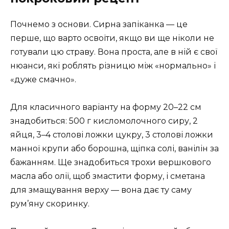
Почнемо з основи. Сирна запіканка — це
перше, що варто освоїти, якщо ви ще ніколи не
готували цю страву. Вона проста, але в ній є свої
нюанси, які роблять різницю між «нормально» і
«дуже смачно».
Для класичного варіанту на форму 20–22 см
знадобиться: 500 г кисломолочного сиру, 2
яйця, 3–4 столові ложки цукру, 3 столові ложки
манної крупи або борошна, щіпка солі, ванілін за
бажанням. Ще знадобиться трохи вершкового
масла або олії, щоб змастити форму, і сметана
для змащування верху — вона дає ту саму
рум’яну скоринку.