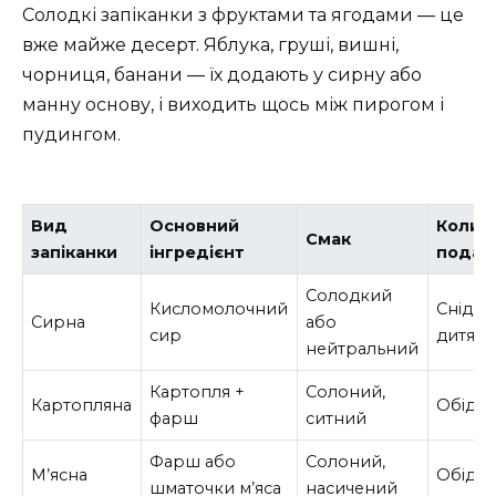
Солодкі запіканки з фруктами та ягодами — це
вже майже десерт. Яблука, груші, вишні,
чорниця, банани — їх додають у сирну або
манну основу, і виходить щось між пирогом і
пудингом.
Вид
Основний
Коли
Смак
запіканки
інгредієнт
подав
Солодкий
Кисломолочний
Снідан
Сирна
або
сир
дитяч
нейтральний
Картопля +
Солоний,
Картопляна
Обід, 
фарш
ситний
Фарш або
Солоний,
М’ясна
Обід, 
шматочки м’яса
насичений