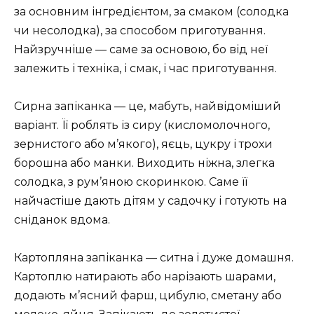
за основним інгредієнтом, за смаком (солодка
чи несолодка), за способом приготування.
Найзручніше — саме за основою, бо від неї
залежить і техніка, і смак, і час приготування.
Сирна запіканка — це, мабуть, найвідоміший
варіант. Її роблять із сиру (кисломолочного,
зернистого або м’якого), яєць, цукру і трохи
борошна або манки. Виходить ніжна, злегка
солодка, з рум’яною скоринкою. Саме її
найчастіше дають дітям у садочку і готують на
сніданок вдома.
Картопляна запіканка — ситна і дуже домашня.
Картоплю натирають або нарізають шарами,
додають м’ясний фарш, цибулю, сметану або