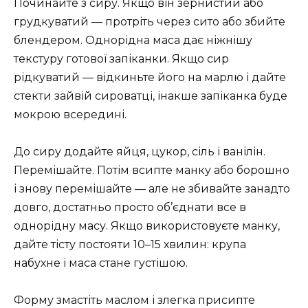
Починайте з сиру. Якщо він зернистий або
грудкуватий — протріть через сито або збийте
блендером. Однорідна маса дає ніжнішу
текстуру готової запіканки. Якщо сир
рідкуватий — відкиньте його на марлю і дайте
стекти зайвій сироватці, інакше запіканка буде
мокрою всередині.
До сиру додайте яйця, цукор, сіль і ванілін.
Перемішайте. Потім всипте манку або борошно
і знову перемішайте — але не збивайте занадто
довго, достатньо просто об’єднати все в
однорідну масу. Якщо використовуєте манку,
дайте тісту постояти 10–15 хвилин: крупа
набухне і маса стане густішою.
Форму змастіть маслом і злегка присипте