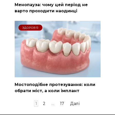
Менопауза: чому цей період не
варто проходити наодинці
ЗДОРОВʼЯ
Мостоподібне протезування: коли
обрати міст, а коли імплант
Пагінація
1
2
…
17
Далі
записів