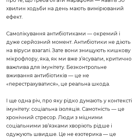
про те, що треба бігати марафони — навіть 30
хвилин ходьби на день мають вимірюваний
ефект.
Самолікування антибіотиками — окремий і
дуже серйозний момент. Антибіотики не діють
на віруси взагалі. Зате вони знищують кишкову
мікрофлору, яка, як ми вже з’ясували, критично
важлива для імунітету. Безконтрольне
вживання антибіотиків — це не
«перестрахуватися», це реальна шкода.
І ще одна річ, про яку рідко думають у контексті
імунітету: соціальна ізоляція. Самотність — це
хронічний стресор. Люди з міцними
соціальними зв’язками хворіють рідше і
одужують швидше. Це не езотерика — це