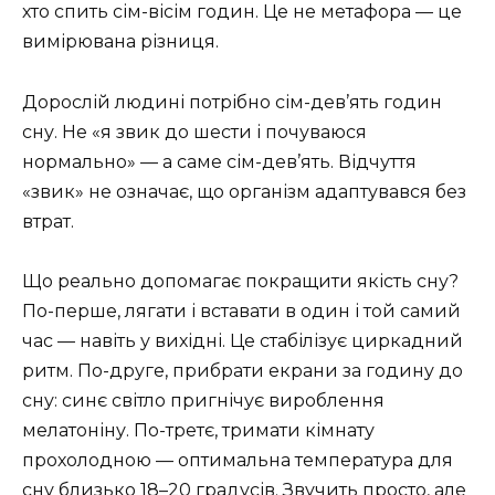
хто спить сім-вісім годин. Це не метафора — це
вимірювана різниця.
Дорослій людині потрібно сім-дев’ять годин
сну. Не «я звик до шести і почуваюся
нормально» — а саме сім-дев’ять. Відчуття
«звик» не означає, що організм адаптувався без
втрат.
Що реально допомагає покращити якість сну?
По-перше, лягати і вставати в один і той самий
час — навіть у вихідні. Це стабілізує циркадний
ритм. По-друге, прибрати екрани за годину до
сну: синє світло пригнічує вироблення
мелатоніну. По-третє, тримати кімнату
прохолодною — оптимальна температура для
сну близько 18–20 градусів. Звучить просто, але