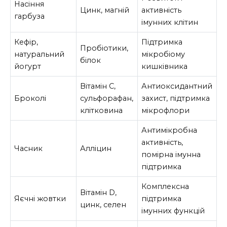
Насіння
Цинк, магній
активність
гарбуза
імунних клітин
Кефір,
Підтримка
Пробіотики,
натуральний
мікробіому
білок
йогурт
кишківника
Вітамін С,
Антиоксидантний
Броколі
сульфорафан,
захист, підтримка
клітковина
мікрофлори
Антимікробна
активність,
Часник
Алліцин
помірна імунна
підтримка
Комплексна
Вітамін D,
Яєчні жовтки
підтримка
цинк, селен
імунних функцій