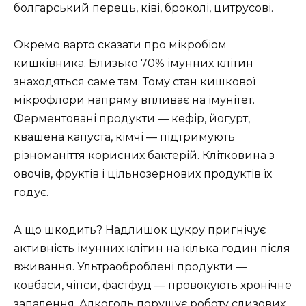
болгарський перець, ківі, броколі, цитрусові.
Окремо варто сказати про мікробіом
кишківника. Близько 70% імунних клітин
знаходяться саме там. Тому стан кишкової
мікрофлори напряму впливає на імунітет.
Ферментовані продукти — кефір, йогурт,
квашена капуста, кімчі — підтримують
різноманіття корисних бактерій. Клітковина з
овочів, фруктів і цільнозернових продуктів їх
годує.
А що шкодить? Надлишок цукру пригнічує
активність імунних клітин на кілька годин після
вживання. Ультраоброблені продукти —
ковбаси, чіпси, фастфуд — провокують хронічне
запалення. Алкоголь порушує роботу слизових