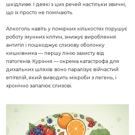
шкідливе. І деякі з цих речей настільки звичні,
що їх просто не помічають.
Алкоголь навіть у помірних кількостях порушує
роботу імунних клітин, знижує вироблення
антитіл і пошкоджує слизову оболонку
кишківника — першу лінію захисту від
патогенів. Куріння — окрема катастрофа для
дихальних шляхів: воно паралізує війчастий
епітелій, який виводить мікроби з легень, і
хронічно запалює слизові.