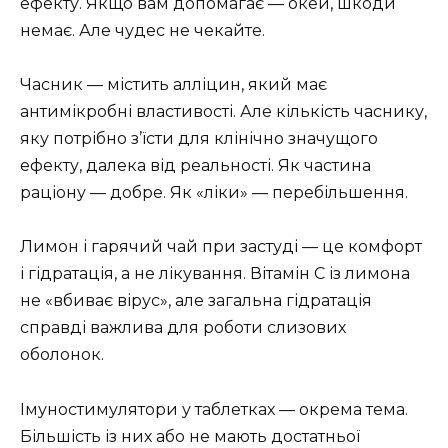
ефекту. Якщо вам допомагає — окей, шкоди
немає. Але чудес не чекайте.
Часник — містить алліцин, який має
антимікробні властивості. Але кількість часнику,
яку потрібно з’їсти для клінічно значущого
ефекту, далека від реальності. Як частина
раціону — добре. Як «ліки» — перебільшення.
Лимон і гарячий чай при застуді — це комфорт
і гідратація, а не лікування. Вітамін С із лимона
не «вбиває вірус», але загальна гідратація
справді важлива для роботи слизових
оболонок.
Імуностимулятори у таблетках — окрема тема.
Більшість із них або не мають достатньої