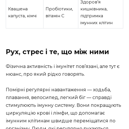
Здоров’я
Квашена
Пробіотики,
кишківника,
капуста, кімчі
вітамін С
підтримка
імунних клітин
Рух, стрес і те, що між ними
Фізична активність і імунітет пов’язані, але тут є
нюанс, про який рідко говорять.
Помірні регулярні навантаження — ходьба,
плавання, велосипед, легкий біг — справді
стимулюють імунну систему. Вони покращують
циркуляцію крові і лімфи, що допомагає
імунним клітинам швидше переміщатися по
організму. Люди, які регулярно рухаються,