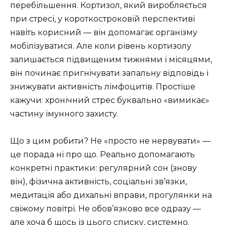
перебільшення. Кортизол, який виробляється
при стресі, у короткостроковій перспективі
навіть корисний — він допомагає організму
мобілізуватися. Але коли рівень кортизолу
залишається підвищеним тижнями і місяцями,
він починає пригнічувати запальну відповідь і
знижувати активність лімфоцитів. Простіше
кажучи: хронічний стрес буквально «вимикає»
частину імунного захисту.
Що з цим робити? Не «просто не нервувати» —
це порада ні про що. Реально допомагають
конкретні практики: регулярний сон (знову
він), фізична активність, соціальні зв’язки,
медитація або дихальні вправи, прогулянки на
свіжому повітрі. Не обов’язково все одразу —
але хоча б щось із цього списку, системно.