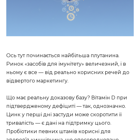
Ось тут починається найбільша плутанина.
Ринок «засобів для імунітету» величезний, і в
ньому є все — від реально корисних речей до
відвертого маркетингу.
Що має реальну доказову базу? Вітамін D при
підтвердженому дефіциті — так, однозначно.
Цинк у перші дні застуди може скоротити її
тривалість — є дані на підтримку цього.
Пробіотики певних штамів корисні для
здоров’я кишківника, що опосередковано