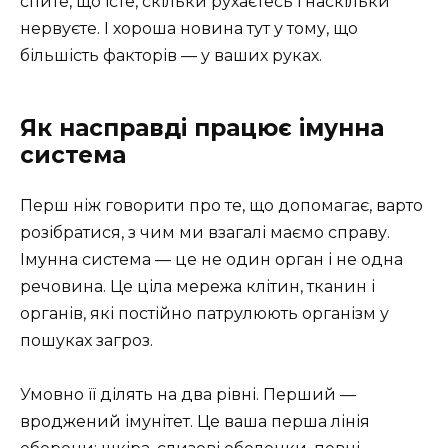
спите, що їсте, скільки рухаєтесь і наскільки
нервуєте. І хороша новина тут у тому, що
більшість факторів — у ваших руках.
Як насправді працює імунна
система
Перш ніж говорити про те, що допомагає, варто
розібратися, з чим ми взагалі маємо справу.
Імунна система — це не один орган і не одна
речовина. Це ціла мережа клітин, тканин і
органів, які постійно патрулюють організм у
пошуках загроз.
Умовно її ділять на два рівні. Перший —
вроджений імунітет. Це ваша перша лінія