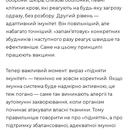
оборони: шкіра, слизові оболонки, певні
клітини крові, які реагують на будь-яку загрозу
одразу, без розбору. Другий рівень —
адаптивний імунітет. Він повільніший, але
набагато точніший: «запам’ятовує» конкретних
збудників і наступного разу реагує швидше та
ефективніше. Саме на цьому принципі
працюють вакцини.
Тепер важливий момент: вираз «підняти
імунітет» — технічно не зовсім коректний. Якщо
імунна система буде надмірно активною, це
теж погано — саме так виникають алергії та
аутоімунні захворювання, коли організм
починає атакувати власні тканини. Тому
правильніше говорити не про «підняття», а про
підтримку збалансованої, адекватної імунної