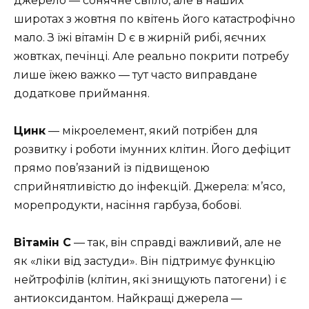
джерело — сонячне світло, але в наших
широтах з жовтня по квітень його катастрофічно
мало. З їжі вітамін D є в жирній рибі, яєчних
жовтках, печінці. Але реально покрити потребу
лише їжею важко — тут часто виправдане
додаткове приймання.
Цинк
— мікроелемент, який потрібен для
розвитку і роботи імунних клітин. Його дефіцит
прямо пов’язаний із підвищеною
сприйнятливістю до інфекцій. Джерела: м’ясо,
морепродукти, насіння гарбуза, бобові.
Вітамін С
— так, він справді важливий, але не
як «ліки від застуди». Він підтримує функцію
нейтрофілів (клітин, які знищують патогени) і є
антиоксидантом. Найкращі джерела —