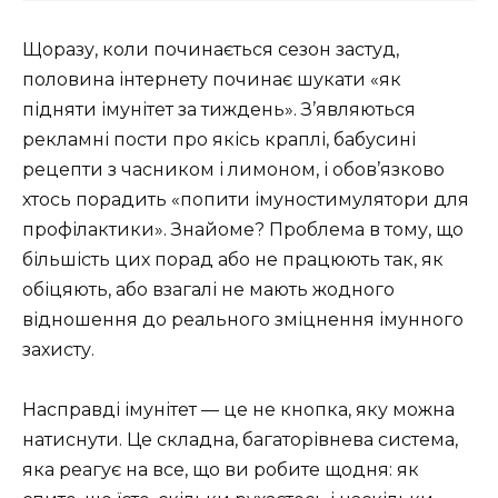
Щоразу, коли починається сезон застуд,
половина інтернету починає шукати «як
підняти імунітет за тиждень». З’являються
рекламні пости про якісь краплі, бабусині
рецепти з часником і лимоном, і обов’язково
хтось порадить «попити імуностимулятори для
профілактики». Знайоме? Проблема в тому, що
більшість цих порад або не працюють так, як
обіцяють, або взагалі не мають жодного
відношення до реального зміцнення імунного
захисту.
Насправді імунітет — це не кнопка, яку можна
натиснути. Це складна, багаторівнева система,
яка реагує на все, що ви робите щодня: як