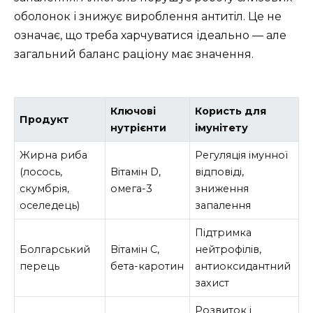
оболонок і знижує вироблення антитіл. Це не
означає, що треба харчуватися ідеально — але
загальний баланс раціону має значення.
Ключові
Користь для
Продукт
нутрієнти
імунітету
Жирна риба
Регуляція імунної
(лосось,
Вітамін D,
відповіді,
скумбрія,
омега-3
зниження
оселедець)
запалення
Підтримка
Болгарський
Вітамін С,
нейтрофілів,
перець
бета-каротин
антиоксидантний
захист
Розвиток і