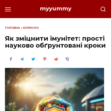
Перейти
myyummy
до
вмісту
ГОЛОВНА
»
КОРИСНО
Як зміцнити імунітет: прості
науково обґрунтовані кроки