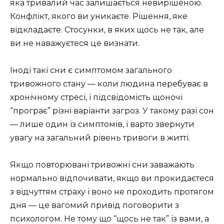
яка тривалий час залишається невирішеною.
Конфлікт, якого ви уникаєте. Рішення, яке
відкладаєте. Стосунки, в яких щось не так, але
ви не наважуєтеся це визнати.
Іноді такі сни є симптомом загального
тривожного стану — коли людина перебуває в
хронічному стресі, і підсвідомість щоночі
“програє” різні варіанти загроз. У такому разі сон
— лише один із симптомів, і варто звернути
увагу на загальний рівень тривоги в житті.
Якщо повторювані тривожні сни заважають
нормально відпочивати, якщо ви прокидаєтеся
з відчуттям страху і воно не проходить протягом
дня — це вагомий привід поговорити з
психологом. Не тому що “щось не так” із вами, а