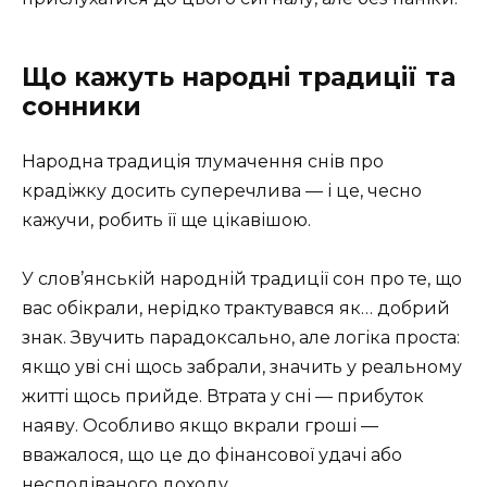
Що кажуть народні традиції та
сонники
Народна традиція тлумачення снів про
крадіжку досить суперечлива — і це, чесно
кажучи, робить її ще цікавішою.
У слов’янській народній традиції сон про те, що
вас обікрали, нерідко трактувався як… добрий
знак. Звучить парадоксально, але логіка проста:
якщо уві сні щось забрали, значить у реальному
житті щось прийде. Втрата у сні — прибуток
наяву. Особливо якщо вкрали гроші —
вважалося, що це до фінансової удачі або
несподіваного доходу.