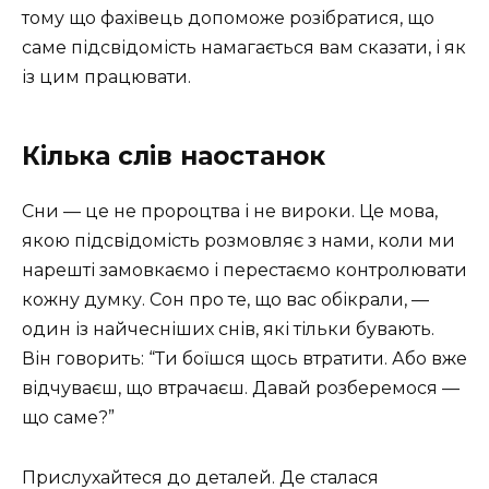
тому що фахівець допоможе розібратися, що
саме підсвідомість намагається вам сказати, і як
із цим працювати.
Кілька слів наостанок
Сни — це не пророцтва і не вироки. Це мова,
якою підсвідомість розмовляє з нами, коли ми
нарешті замовкаємо і перестаємо контролювати
кожну думку. Сон про те, що вас обікрали, —
один із найчесніших снів, які тільки бувають.
Він говорить: “Ти боїшся щось втратити. Або вже
відчуваєш, що втрачаєш. Давай розберемося —
що саме?”
Прислухайтеся до деталей. Де сталася