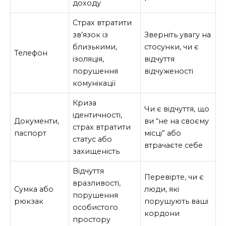
доходу
Страх втратити
зв’язок із
Зверніть увагу на
близькими,
стосунки, чи є
Телефон
ізоляція,
відчуття
порушення
відчуженості
комунікації
Криза
Чи є відчуття, що
ідентичності,
Документи,
ви “не на своєму
страх втратити
паспорт
місці” або
статус або
втрачаєте себе
захищеність
Відчуття
Перевірте, чи є
вразливості,
Сумка або
люди, які
порушення
рюкзак
порушують ваші
особистого
кордони
простору