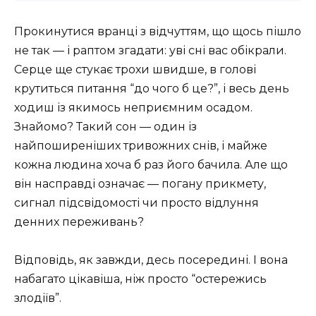
Прокинутися вранці з відчуттям, що щось пішло
не так — і раптом згадати: уві сні вас обікрали.
Серце ще стукає трохи швидше, в голові
крутиться питання “до чого б це?”, і весь день
ходиш із якимось неприємним осадом.
Знайомо? Такий сон — один із
найпоширеніших тривожних снів, і майже
кожна людина хоча б раз його бачила. Але що
він насправді означає — погану прикмету,
сигнал підсвідомості чи просто відлуння
денних переживань?
Відповідь, як завжди, десь посередині. І вона
набагато цікавіша, ніж просто “остережись
злодіїв”.