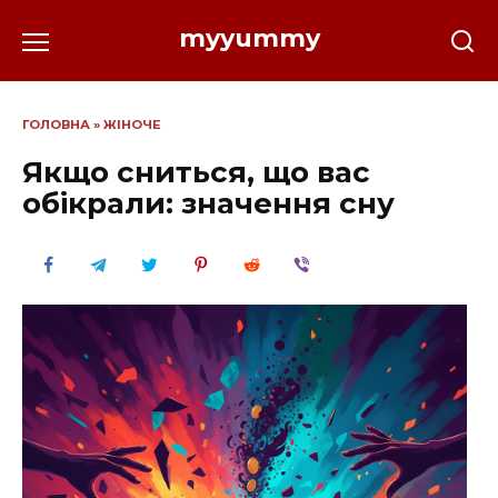
Перейти
myyummy
до
вмісту
ГОЛОВНА
»
ЖІНОЧЕ
Якщо сниться, що вас
обікрали: значення сну