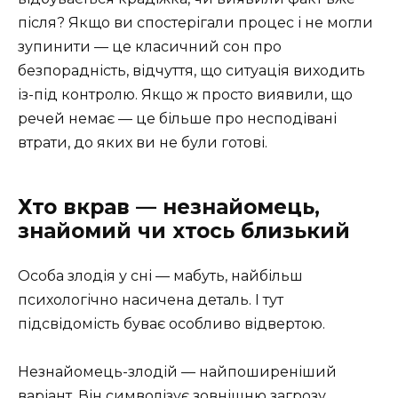
після? Якщо ви спостерігали процес і не могли
зупинити — це класичний сон про
безпорадність, відчуття, що ситуація виходить
із-під контролю. Якщо ж просто виявили, що
речей немає — це більше про несподівані
втрати, до яких ви не були готові.
Хто вкрав — незнайомець,
знайомий чи хтось близький
Особа злодія у сні — мабуть, найбільш
психологічно насичена деталь. І тут
підсвідомість буває особливо відвертою.
Незнайомець-злодій — найпоширеніший
варіант. Він символізує зовнішню загрозу,