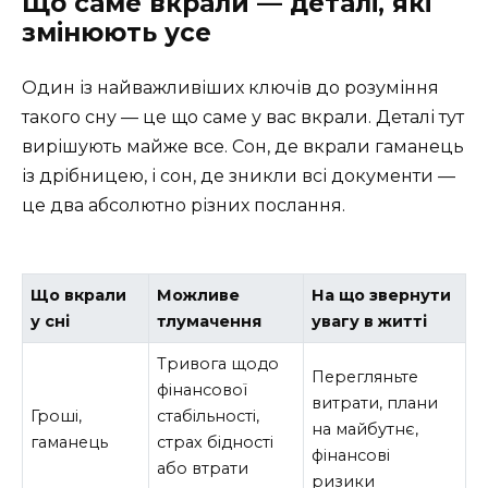
Що саме вкрали — деталі, які
змінюють усе
Один із найважливіших ключів до розуміння
такого сну — це що саме у вас вкрали. Деталі тут
вирішують майже все. Сон, де вкрали гаманець
із дрібницею, і сон, де зникли всі документи —
це два абсолютно різних послання.
Що вкрали
Можливе
На що звернути
у сні
тлумачення
увагу в житті
Тривога щодо
Перегляньте
фінансової
витрати, плани
Гроші,
стабільності,
на майбутнє,
гаманець
страх бідності
фінансові
або втрати
ризики