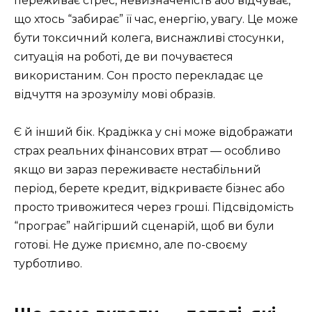
переживає стрес, невизначеність або відчуває,
що хтось “забирає” її час, енергію, увагу. Це може
бути токсичний колега, виснажливі стосунки,
ситуація на роботі, де ви почуваєтеся
використаним. Сон просто перекладає це
відчуття на зрозумілу мові образів.
Є й інший бік. Крадіжка у сні може відображати
страх реальних фінансових втрат — особливо
якщо ви зараз переживаєте нестабільний
період, берете кредит, відкриваєте бізнес або
просто тривожитеся через гроші. Підсвідомість
“програє” найгірший сценарій, щоб ви були
готові. Не дуже приємно, але по-своєму
турботливо.