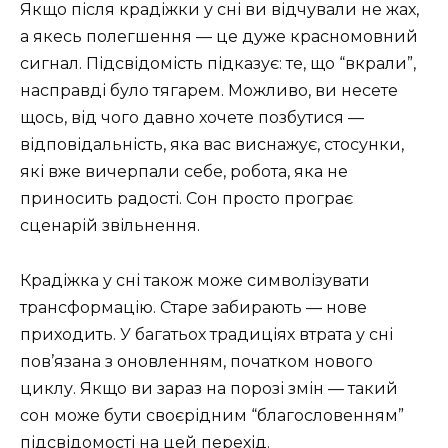
Якщо після крадіжки у сні ви відчували не жах,
а якесь полегшення — це дуже красномовний
сигнал. Підсвідомість підказує: те, що “вкрали”,
насправді було тягарем. Можливо, ви несете
щось, від чого давно хочете позбутися —
відповідальність, яка вас виснажує, стосунки,
які вже вичерпали себе, робота, яка не
приносить радості. Сон просто програє
сценарій звільнення.
Крадіжка у сні також може символізувати
трансформацію. Старе забирають — нове
приходить. У багатьох традиціях втрата у сні
пов’язана з оновленням, початком нового
циклу. Якщо ви зараз на порозі змін — такий
сон може бути своєрідним “благословенням”
підсвідомості на цей перехід.