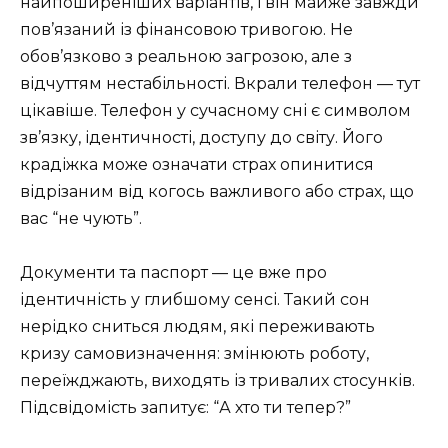
найпоширеніших варіантів, і він майже завжди
пов’язаний із фінансовою тривогою. Не
обов’язково з реальною загрозою, але з
відчуттям нестабільності. Вкрали телефон — тут
цікавіше. Телефон у сучасному сні є символом
зв’язку, ідентичності, доступу до світу. Його
крадіжка може означати страх опинитися
відрізаним від когось важливого або страх, що
вас “не чують”.
Документи та паспорт — це вже про
ідентичність у глибшому сенсі. Такий сон
нерідко сниться людям, які переживають
кризу самовизначення: змінюють роботу,
переїжджають, виходять із тривалих стосунків.
Підсвідомість запитує: “А хто ти тепер?”