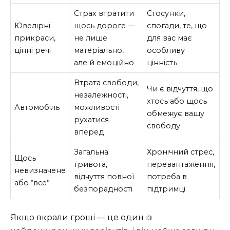
Страх втратити
Стосунки,
Ювелірні
щось дороге —
спогади, те, що
прикраси,
не лише
для вас має
цінні речі
матеріально,
особливу
але й емоційно
цінність
Втрата свободи,
Чи є відчуття, що
незалежності,
хтось або щось
Автомобіль
можливості
обмежує вашу
рухатися
свободу
вперед
Загальна
Хронічний стрес,
Щось
тривога,
перевантаження,
невизначене
відчуття повної
потреба в
або “все”
безпорадності
підтримці
Якщо вкрали гроші — це один із