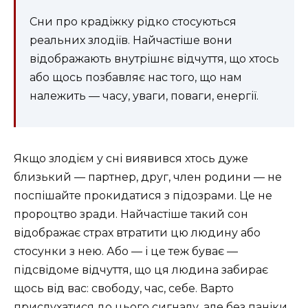
Сни про крадіжку рідко стосуються
реальних злодіїв. Найчастіше вони
відображають внутрішнє відчуття, що хтось
або щось позбавляє нас того, що нам
належить — часу, уваги, поваги, енергії.
Якщо злодієм у сні виявився хтось дуже
близький — партнер, друг, член родини — не
поспішайте прокидатися з підозрами. Це не
пророцтво зради. Найчастіше такий сон
відображає страх втратити цю людину або
стосунки з нею. Або — і це теж буває —
підсвідоме відчуття, що ця людина забирає
щось від вас: свободу, час, себе. Варто
прислухатися до цього сигналу, але без паніки.